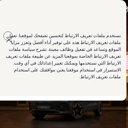
جميع الموديلات
جولف GTI
جولف R
جيتا الجديدة كلياً
Skip to
Skip
باسات الجديدة كلياً
main
to
تي روك
نستخدم ملفات تعريف الارتباط لتحسين تصفحك لموقعنا. تعمل
content
footer
تيغوان
ملفات تعريف الارتباط هذه على توفير أداء أفضل وتعزز مزايا
تيرامونت
طوارق
الموقع وتساعد في تفعيل وظائف معينة. تشرح سياسة ملفات
سيارة أماروك الجديدة
تعريف الارتباط الخاصة بموقعنا المزيد عن طبيعة ملفات تعريف
كادي كارغو
الارتباط التي نستخدمها ويمكنك تغيير إعداداتك في أي وقت.
كرافتر
العروض
الاستمرار في استخدام موقعنا يعني موافقتك على استخدام
السيارات المستعملة
ملفات تعريف الارتباط.
لمالكي وأصحاب السيارة
ابحث عن وكيل Volkswagen