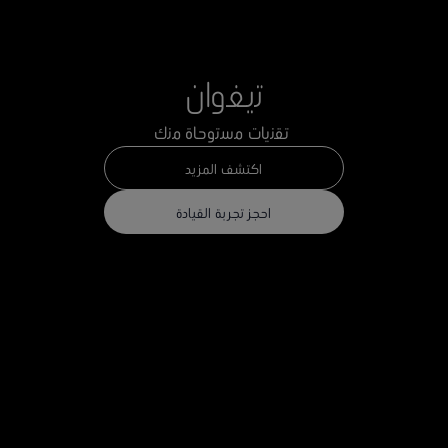
ﺗﯾﻐوان
ﺗﻘﻧﯾﺎت ﻣﺳﺗوﺣﺎة ﻣﻧك
اكتشف المزيد
احجز تجربة القيادة