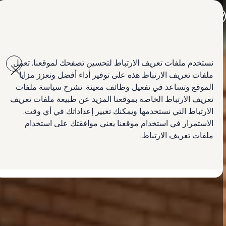
جميع الموديلات
جولف GTI
جولف R
جيتا الجديدة كلياً
Skip to
Skip
باسات الجديدة كلياً
main
to
تي روك
نستخدم ملفات تعريف الارتباط لتحسين تصفحك لموقعنا. تعمل
content
footer
تيغوان
ملفات تعريف الارتباط هذه على توفير أداء أفضل وتعزز مزايا
تيرامونت
طوارق
الموقع وتساعد في تفعيل وظائف معينة. تشرح سياسة ملفات
سيارة أماروك الجديدة
تعريف الارتباط الخاصة بموقعنا المزيد عن طبيعة ملفات تعريف
كادي كارغو
الارتباط التي نستخدمها ويمكنك تغيير إعداداتك في أي وقت.
كرافتر
العروض
الاستمرار في استخدام موقعنا يعني موافقتك على استخدام
السيارات المستعملة
ملفات تعريف الارتباط.
لمالكي وأصحاب السيارة
ابحث عن وكيل Volkswagen