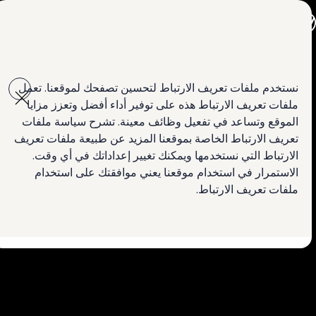
جميع الموديلات
جولف GTI
جولف R
تيغوان
جيتا الجديدة كلياً
Skip to
Skip
باسات الجديدة كلياً
main
to
تي روك
نستخدم ملفات تعريف الارتباط لتحسين تصفحك لموقعنا. تعمل
ﺗﻘﻧﯾﺎت ﻣﺳﺗوﺣﺎة ﻣﻧك
content
footer
تيغوان
ملفات تعريف الارتباط هذه على توفير أداء أفضل وتعزز مزايا
تيرامونت
استكشاف الميزات
طوارق
الموقع وتساعد في تفعيل وظائف معينة. تشرح سياسة ملفات
سيارة أماروك الجديدة
تعريف الارتباط الخاصة بموقعنا المزيد عن طبيعة ملفات تعريف
كادي كارغو
احجز تجربة القيادة
الارتباط التي نستخدمها ويمكنك تغيير إعداداتك في أي وقت.
كرافتر
العروض
الاستمرار في استخدام موقعنا يعني موافقتك على استخدام
السيارات المستعملة
ملفات تعريف الارتباط.
لمالكي وأصحاب السيارة
ابحث عن وكيل Volkswagen