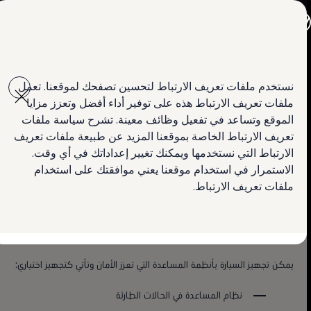
جميع الموديلات
جولف GTI
جولف R
جيتا الجديدة كلياً
Skip to
Skip
باسات الجديدة كلياً
main
to
تي روك
معلومات عن أنظمة المساعدة التي تعزز الأمان
نستخدم ملفات تعريف الارتباط لتحسين تصفحك لموقعنا. تعمل
content
footer
تيغوان
ملفات تعريف الارتباط هذه على توفير أداء أفضل وتعزز مزايا
تيرامونت
طوارق
الموقع وتساعد في تفعيل وظائف معينة. تشرح سياسة ملفات
سيارة أماروك الجديدة
تعريف الارتباط الخاصة بموقعنا المزيد عن طبيعة ملفات تعريف
كادي كارغو
نظرة عامة على أنظمة
الارتباط التي نستخدمها ويمكنك تغيير إعداداتك في أي وقت.
كرافتر
العروض
الاستمرار في استخدام موقعنا يعني موافقتك على استخدام
السيارات المستعملة
المساعدة التي تعزز الأمان في
ملفات تعريف الارتباط.
لمالكي وأصحاب السيارة
ابحث عن وكيل Volkswagen
سيارة جولف GTI
يمكن تجهيز السيارة بأنظمة المساعدة التي تعزز الأمان وتأتي كتجهيز اختياري:
نظام المساعدة في الحالات الطارئة