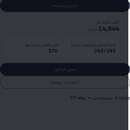
احجز تجربة قيادة
اطلب ابتداءً من
14,844
د.ب
القوة القصوى )كيلووات/ حصان(
العزم الأقصى )نيوتن متر(
370
265/195
تحميل الكتالوج
استفد من عروضنا
Hom
جميع الموديلات
جولف GTI