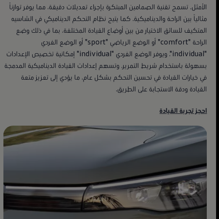
الأمثل. تسمح تقنية الصمامين المبتكرة بإجراء تعديلات دقيقة، مما يوفر توازناً
مثالياً بين الراحة والديناميكية. كما يتيح نظام التحكم الديناميكي في الشاسيه
المتكيف للسائق الاختيار من بين أوضاع القيادة المختلفة، بما في ذلك وضع
الراحة "comfort" أو الوضع الرياضي "sport" أو الوضع الفردي
"individual". ويوفر الوضع الفردي "individual" إمكانية تخصيص الإعدادات
بسهولة باستخدام شريط التمرير. وتسهم إعدادات القيادة الديناميكية المدمجة
في خيارات القيادة في تحسين التحكم بشكل عام، ما يؤدي إلى تعزيز متعة
القيادة ودقة الاستجابة على الطريق.
احجز تجربة القيادة