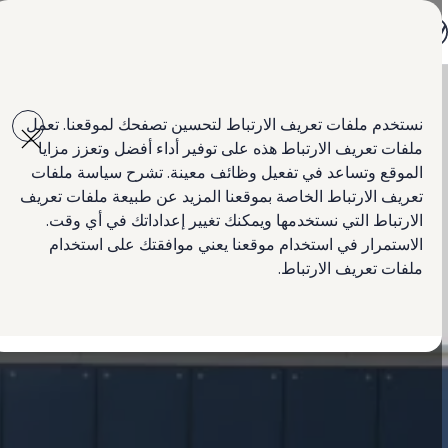
جميع الموديلات
جولف GTI
جولف R
جيتا الجديدة كلياً
Skip to
Skip
باسات الجديدة كلياً
main
to
تي روك
نستخدم ملفات تعريف الارتباط لتحسين تصفحك لموقعنا. تعمل
content
footer
تيغوان
ملفات تعريف الارتباط هذه على توفير أداء أفضل وتعزز مزايا
تيرامونت
طوارق
الموقع وتساعد في تفعيل وظائف معينة. تشرح سياسة ملفات
سيارة أماروك الجديدة
تعريف الارتباط الخاصة بموقعنا المزيد عن طبيعة ملفات تعريف
كادي كارغو
الارتباط التي نستخدمها ويمكنك تغيير إعداداتك في أي وقت.
كرافتر
العروض
الاستمرار في استخدام موقعنا يعني موافقتك على استخدام
السيارات المستعملة
ملفات تعريف الارتباط.
لمالكي وأصحاب السيارة
ابحث عن وكيل Volkswagen