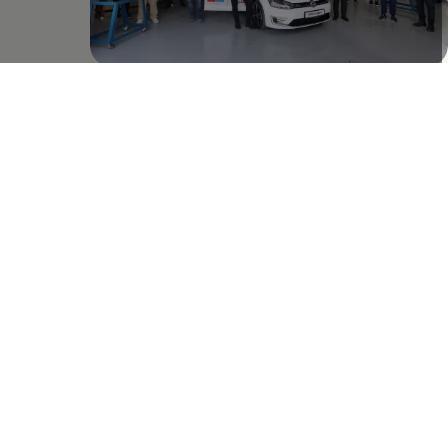
وفي إطار رؤية فولكس واجن "الانطلاق بالناس نحو المستقبل"، ستوفر
الشراكة بين جامعة الإمارات للطيران وفولكس واجن الشرق الأوسط
للطلاب الفرصة لتطوير مهاراتهم والتعلم من الخبراء الفنيين في مركز
التدريب الإقليمي الرئيسي، والذين يعملون على تطوير منتجات فولكس
واجن تقنياً.
وفي هذا الصدد قال فيكتور دالماو، المدير التنفيذي لشركة فولكس
واجن الشرق الأوسط: "سيمثل تعاوننا مع جامعة الإمارات للطيران قفزة
نوعية تتيح للطلاب فهم تطور التقنيات الحالية وابتكار تقنيات
المستقبل القادمة".
وأضاف قائلاً: "تحتضن الإمارات العربية المتحدة بعضاً من الطلاب الأكثر
موهبة في العالم، وتعتبر من الدول الرائدة في المنطقة من حيث
التكنولوجيا والابتكار. هؤلاء الطلاب هم المستقبل بالنسبة لمنطقتنا،
وأنا سعيد أن تشارك فولكس واجن شغفها بالهندسة مع طلاب اليوم.