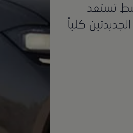
سط تستعد
لجديدتين كلياً