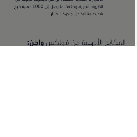
الظروف الجوية، وحققت ما يصل إلى 1000 عملية كبح
شديدة متتالية على منصة الاختبار.
المكابح الأصلية من فولكس
واجن:
الأسئلة الشائعة
لماذا تتآكل المكابح؟
ماذا يمكنني أن أفعل لإطالة عمر المكابح؟
متى يجب تغيير مكابح سيارتي؟
ماذا نفعل خلال صيانة نظام المكابح؟
Show More (1)