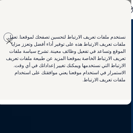
جميع الموديلات
جولف GTI
جولف R
جيتا الجديدة كلياً
Skip to
Skip
باسات الجديدة كلياً
main
to
تي روك
نستخدم ملفات تعريف الارتباط لتحسين تصفحك لموقعنا. تعمل
content
footer
تيغوان
ملفات تعريف الارتباط هذه على توفير أداء أفضل وتعزز مزايا
تيرامونت
طوارق
الموقع وتساعد في تفعيل وظائف معينة. تشرح سياسة ملفات
سيارة أماروك الجديدة
تعريف الارتباط الخاصة بموقعنا المزيد عن طبيعة ملفات تعريف
كادي كارغو
الارتباط التي نستخدمها ويمكنك تغيير إعداداتك في أي وقت.
كرافتر
العروض
الاستمرار في استخدام موقعنا يعني موافقتك على استخدام
السيارات المستعملة
ملفات تعريف الارتباط.
لمالكي وأصحاب السيارة
ابحث عن وكيل Volkswagen